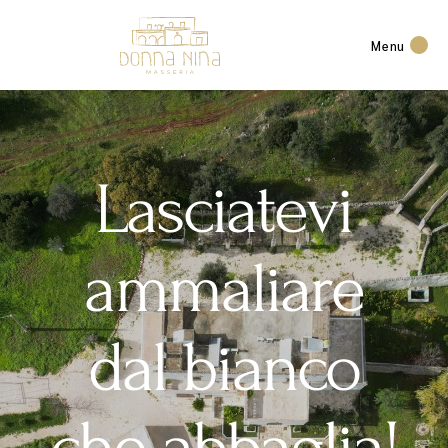
Menu
Lasciatevi
ammaliare
dal bianco
che abbaglia!