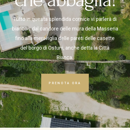
Tutto in questa splendida cornice vi parlerà di
bianco… dal candore delle mura della Masseria
fino alla meraviglia delle pareti delle casette
del borgo di Ostuni, anche detta la Città
Bianca.
PRENOTA ORA