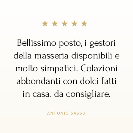
ri
Incantevole e meravigliosa
i e
struttura immersa nel verde
ni
ed avvolta nella più totale
ti
tranquillità
STEFANO BUONGIORNO